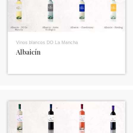
Vinos blancos DO La Mancha
Albaicín