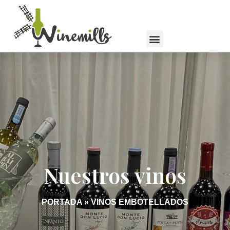
Menú
Quienes somos
Nuestros Vinos
Nuestros vinos
PORTADA
»
VINOS EMBOTELLADOS